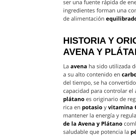
ser una fuente rápida de ene
ingredientes forman una co
de alimentación
equilibrad
HISTORIA Y ORI
AVENA Y PLÁT
La
avena
ha sido utilizada 
a su alto contenido en
carb
del tiempo, se ha convertid
capacidad para controlar el a
plátano
es originario de reg
rica en
potasio
y
vitamina 
mantener la energía y regula
de la Avena y Plátano
comb
saludable que potencia la
p