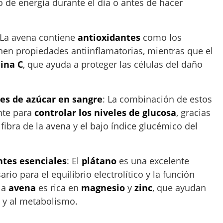
 de energía durante el día o antes de hacer
 La avena contiene
antioxidantes
como los
nen propiedades antiinflamatorias, mientras que el
ina C
, que ayuda a proteger las células del daño
les de azúcar en sangre
: La combinación de estos
nte para
controlar los niveles de glucosa
, gracias
 fibra de la avena y el bajo índice glucémico del
ntes esenciales
: El
plátano
es una excelente
ario para el equilibrio electrolítico y la función
la
avena
es rica en
magnesio
y
zinc
, que ayudan
 y al metabolismo.