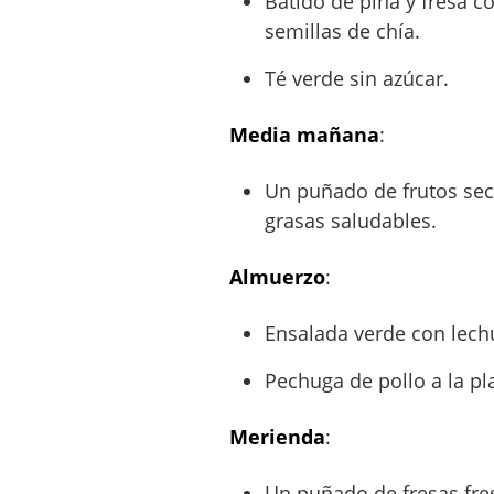
Batido de piña y fresa 
semillas de chía.
Té verde sin azúcar.
Media mañana
:
Un puñado de frutos sec
grasas saludables.
Almuerzo
:
Ensalada verde con lech
Pechuga de pollo a la p
Merienda
:
Un puñado de fresas fre