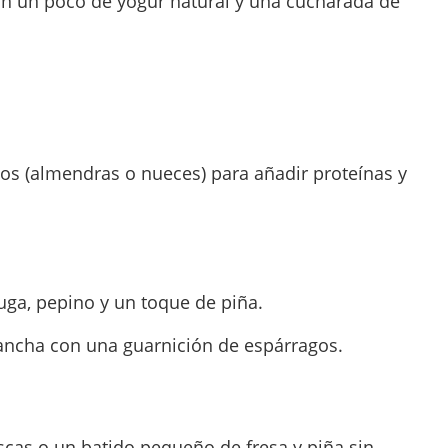
con un poco de yogur natural y una cucharada de
os (almendras o nueces) para añadir proteínas y
uga, pepino y un toque de piña.
lancha con una guarnición de espárragos.
scas o un batido pequeño de fresa y piña sin