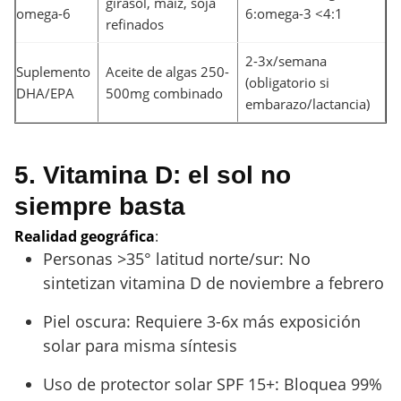
girasol, maíz, soja
omega-6
6:omega-3 <4:1
refinados
2-3x/semana
Suplemento
Aceite de algas 250-
(obligatorio si
DHA/EPA
500mg combinado
embarazo/lactancia)
5. Vitamina D: el sol no
siempre basta
Realidad geográfica
:
Personas >35° latitud norte/sur: No
sintetizan vitamina D de noviembre a febrero
Piel oscura: Requiere 3-6x más exposición
solar para misma síntesis
Uso de protector solar SPF 15+: Bloquea 99%