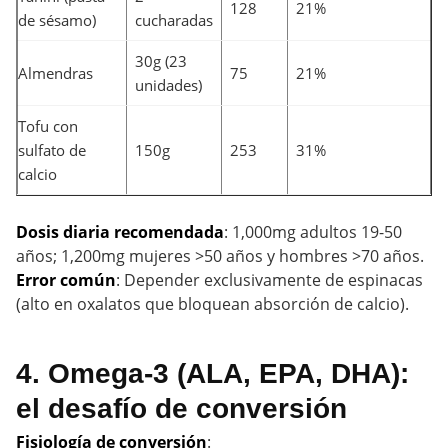
128
21%
de sésamo)
cucharadas
30g (23
Almendras
75
21%
unidades)
Tofu con
sulfato de
150g
253
31%
calcio
Dosis diaria recomendada
: 1,000mg adultos 19-50
años; 1,200mg mujeres >50 años y hombres >70 años.
Error común
: Depender exclusivamente de espinacas
(alto en oxalatos que bloquean absorción de calcio).
4. Omega-3 (ALA, EPA, DHA):
el desafío de conversión
Fisiología de conversión
: