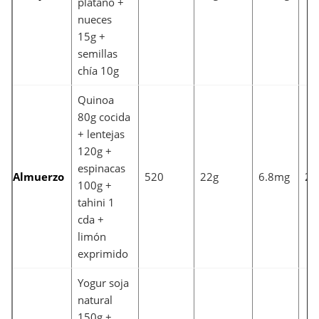
plátano +
nueces
15g +
semillas
chía 10g
Quinoa
80g cocida
+ lentejas
120g +
espinacas
Almuerzo
520
22g
6.8mg
21
100g +
tahini 1
cda +
limón
exprimido
Yogur soja
natural
150g +