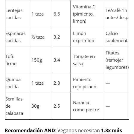
Vitamina C
Lentejas
Té/café 1h
1 taza
6.6
(pimiento,
cocidas
antes/despué
limón)
Espinacas
Limón
Calcio
½ taza
3.2
cocidas
exprimido
suplementad
Fitatos
Tofu
Tomate en
150g
3.4
(remojar
firme
salsa
legumbres)
Quinoa
Pimiento
1 taza
2.8
—
cocida
rojo picado
Semillas
Naranja
de
30g
2.5
—
como postre
calabaza
Recomendación AND
: Veganos necesitan
1.8x más