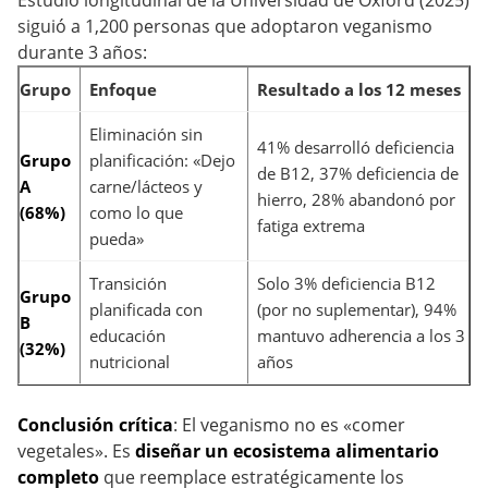
Estudio longitudinal de la Universidad de Oxford (2025)
siguió a 1,200 personas que adoptaron veganismo
durante 3 años:
Grupo
Enfoque
Resultado a los 12 meses
Eliminación sin
41% desarrolló deficiencia
Grupo
planificación: «Dejo
de B12, 37% deficiencia de
A
carne/lácteos y
hierro, 28% abandonó por
(68%)
como lo que
fatiga extrema
pueda»
Transición
Solo 3% deficiencia B12
Grupo
planificada con
(por no suplementar), 94%
B
educación
mantuvo adherencia a los 3
(32%)
nutricional
años
Conclusión crítica
: El veganismo no es «comer
vegetales». Es
diseñar un ecosistema alimentario
completo
que reemplace estratégicamente los