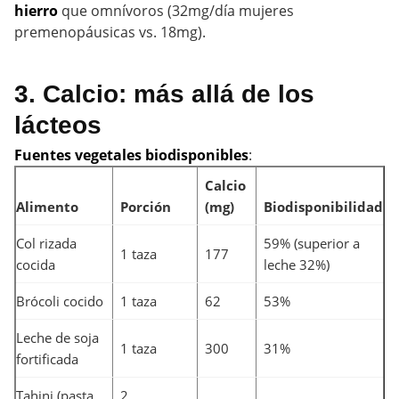
hierro
que omnívoros (32mg/día mujeres
premenopáusicas vs. 18mg).
3. Calcio: más allá de los
lácteos
Fuentes vegetales biodisponibles
:
Calcio
Alimento
Porción
(mg)
Biodisponibilidad
Col rizada
59% (superior a
1 taza
177
cocida
leche 32%)
Brócoli cocido
1 taza
62
53%
Leche de soja
1 taza
300
31%
fortificada
Tahini (pasta
2