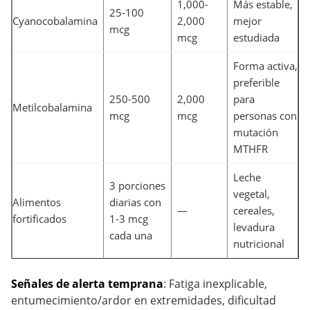
1,000-
Más estable,
25-100
Cyanocobalamina
2,000
mejor
mcg
mcg
estudiada
Forma activa,
preferible
250-500
2,000
para
Metilcobalamina
mcg
mcg
personas con
mutación
MTHFR
Leche
3 porciones
vegetal,
Alimentos
diarias con
—
cereales,
fortificados
1-3 mcg
levadura
cada una
nutricional
Señales de alerta temprana
: Fatiga inexplicable,
entumecimiento/ardor en extremidades, dificultad