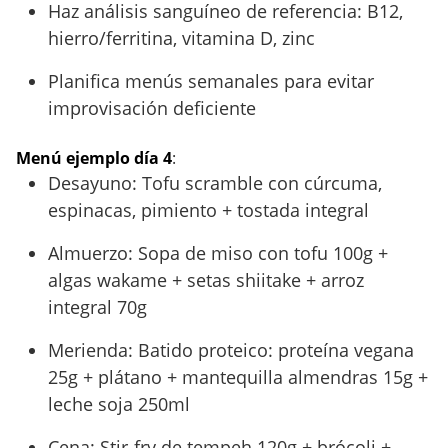
Haz análisis sanguíneo de referencia: B12,
hierro/ferritina, vitamina D, zinc
Planifica menús semanales para evitar
improvisación deficiente
Menú ejemplo día 4
:
Desayuno: Tofu scramble con cúrcuma,
espinacas, pimiento + tostada integral
Almuerzo: Sopa de miso con tofu 100g +
algas wakame + setas shiitake + arroz
integral 70g
Merienda: Batido proteico: proteína vegana
25g + plátano + mantequilla almendras 15g +
leche soja 250ml
Cena: Stir-fry de tempeh 120g + brócoli +