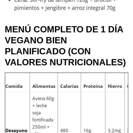
pimientos + jengibre + arroz integral 70g
MENÚ COMPLETO DE 1 DÍA
VEGANO BIEN
PLANIFICADO (CON
VALORES NUTRICIONALES)
Comida
Alimentos
Calorías
Proteína
Hierro
Ca
Avena 60g
+ leche
soja
fortificada
250ml +
Desayuno
480
16g
3.2mg
32