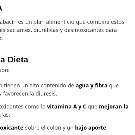
A
alabacín es un plan alimenticio que combina estos
s saciantes, diuréticas y desintoxicantes para
o.
a Dieta
son:
ín tienen un alto contenido de
agua y fibra
que
 favorecen la diuresis.
ioxidantes como la
vitamina A y C
que
mejoran la
ulas.
toxicante
sobre el colon y un
bajo aporte