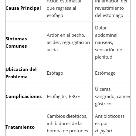
Ácido estomacal
Inflamación del
Causa Principal
que regresa al
revestimiento
esófago
del estómago
Dolor
Ardor en el pecho,
abdominal,
Síntomas
acidez, regurgitación
náuseas,
Comunes
ácida
sensación de
plenitud
Ubicación del
Esófago
Estómago
Problema
Úlceras,
Complicaciones
Esofagitis, ERGE
sangrado, cáncer
gástrico
Cambios dietéticos,
Antibióticos (si
inhibidores de la
es por
Tratamiento
bomba de protones
H. pylori