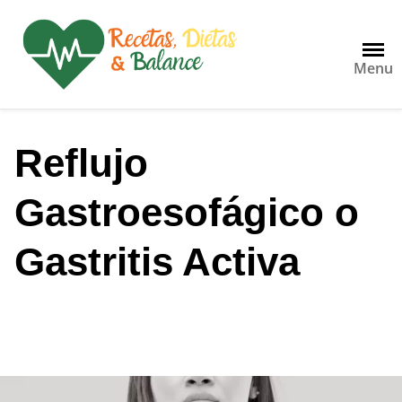
S
a
l
Menu
t
a
r
a
Reflujo
l
c
Gastroesofágico o
o
n
t
Gastritis Activa
e
n
i
d
o