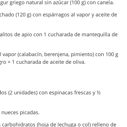
ogur griego natural sin azúcar (100 g) con canela.
achado (120 g) con espárragos al vapor y aceite de
palitos de apio con 1 cucharada de mantequilla de
l vapor (calabacín, berenjena, pimiento) con 100 g
o + 1 cucharada de aceite de oliva.
dos (2 unidades) con espinacas frescas y ½
0 nueces picadas.
 carbohidratos (hoja de lechuga o col) relleno de