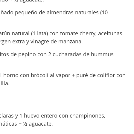
uñado pequeño de almendras naturales (10
atún natural (1 lata) con tomate cherry, aceitunas
virgen extra y vinagre de manzana.
litos de pepino con 2 cucharadas de hummus
al horno con brócoli al vapor + puré de coliflor con
lla.
2 claras y 1 huevo entero con champiñones,
máticas + ½ aguacate.