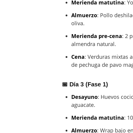
Merienda matutina
: Y
Almuerzo
: Pollo deshil
oliva.
Merienda pre-cena
: 2 
almendra natural.
Cena
: Verduras mixtas a
de pechuga de pavo magr
📅 Día 3 (Fase 1)
Desayuno
: Huevos coci
aguacate.
Merienda matutina
: 1
Almuerzo
: Wrap bajo en