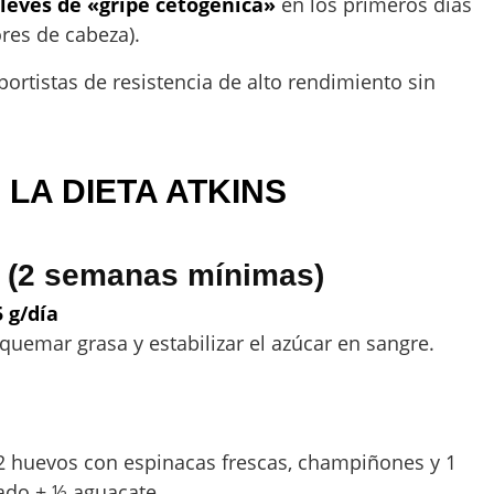
leves de «gripe cetogénica»
en los primeros días
res de cabeza).
rtistas de resistencia de alto rendimiento sin
 LA DIETA ATKINS
n (2 semanas mínimas)
 g/día
, quemar grasa y estabilizar el azúcar en sangre.
 2 huevos con espinacas frescas, champiñones y 1
ado + ½ aguacate.