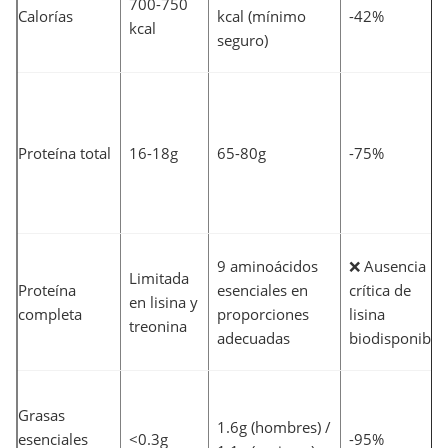
700-750
Calorías
kcal (mínimo
-42%
kcal
seguro)
Proteína total
16-18g
65-80g
-75%
9 aminoácidos
❌ Ausencia
Limitada
Proteína
esenciales en
crítica de
en lisina y
completa
proporciones
lisina
treonina
adecuadas
biodisponible
Grasas
1.6g (hombres) /
esenciales
<0.3g
-95%