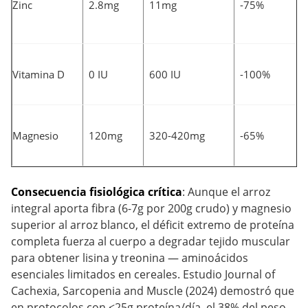
Zinc
2.8mg
11mg
-75%
Vitamina D
0 IU
600 IU
-100%
Magnesio
120mg
320-420mg
-65%
Consecuencia fisiológica crítica
: Aunque el arroz
integral aporta fibra (6-7g por 200g crudo) y magnesio
superior al arroz blanco, el déficit extremo de proteína
completa fuerza al cuerpo a degradar tejido muscular
para obtener lisina y treonina — aminoácidos
esenciales limitados en cereales. Estudio Journal of
Cachexia, Sarcopenia and Muscle (2024) demostró que
en protocolos con <25g proteína/día, el 38% del peso