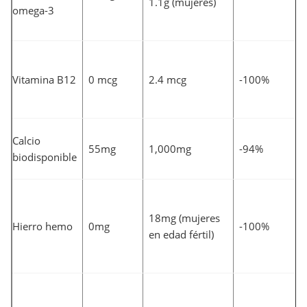
1.1g (mujeres)
omega-3
Vitamina B12
0 mcg
2.4 mcg
-100%
Calcio
55mg
1,000mg
-94%
biodisponible
18mg (mujeres
Hierro hemo
0mg
-100%
en edad fértil)