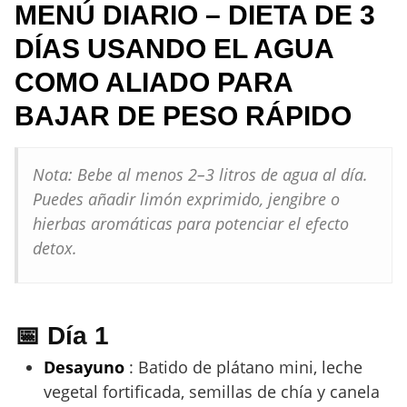
MENÚ DIARIO – DIETA DE 3
DÍAS USANDO EL AGUA
COMO ALIADO PARA
BAJAR DE PESO RÁPIDO
Nota: Bebe al menos 2–3 litros de agua al día.
Puedes añadir limón exprimido, jengibre o
hierbas aromáticas para potenciar el efecto
detox.
📅 Día 1
Desayuno
: Batido de plátano mini, leche
vegetal fortificada, semillas de chía y canela